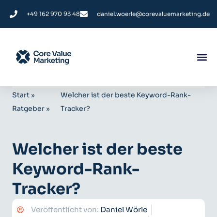
+49 162 970 93 48
daniel.woerle@corevaluemarketing.de
Start
»
Welcher ist der beste Keyword-Rank-
Ratgeber
»
Tracker?
Welcher ist der beste
Keyword-Rank-
Tracker?
Veröffentlicht von:
Daniel Wörle