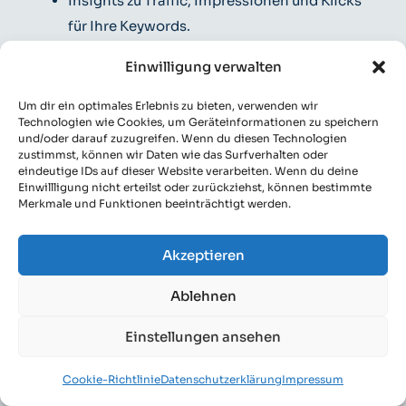
Insights zu Traffic, Impressionen und Klicks
für Ihre Keywords.
Integration mit Google-Diensten:
Einwilligung verwalten
Verknüpfung mit Google Search Console
Um dir ein optimales Erlebnis zu bieten, verwenden wir
und Google Analytics für zusätzliche Daten.
Technologien wie Cookies, um Geräteinformationen zu speichern
und/oder darauf zuzugreifen. Wenn du diesen Technologien
zustimmst, können wir Daten wie das Surfverhalten oder
Fazit: Keyword
eindeutige IDs auf dieser Website verarbeiten. Wenn du deine
Einwillligung nicht erteilst oder zurückziehst, können bestimmte
Merkmale und Funktionen beeinträchtigt werden.
Position Tracker
Akzeptieren
Jeder, der ein Grundverständnis von
Suchmaschinenoptimierung hat, weiß, dass
Ablehnen
Keywords ein grundlegender Bestandteil von SEO
Einstellungen ansehen
sind. Wenn Nutzer Suchmaschinen – wie Google
oder Bing – verwenden, benutzen sie Begriffe oder
Cookie-Richtlinie
Datenschutzerklärung
Impressum
Phrasen, und diese Keywords können eine