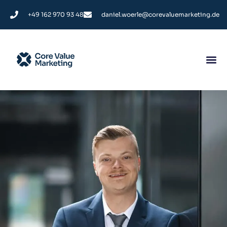
+49 162 970 93 48
daniel.woerle@corevaluemarketing.de