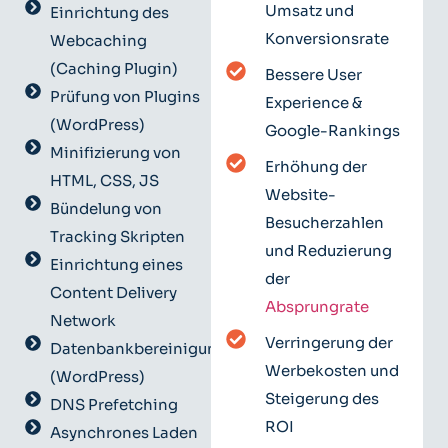
Umsatz und
Einrichtung des
Konversionsrate
Webcaching
(Caching Plugin)
Bessere User
Prüfung von Plugins
Experience &
(WordPress)
Google-Rankings
Minifizierung von
Erhöhung der
HTML, CSS, JS
Website-
Bündelung von
Besucherzahlen
Tracking Skripten
und Reduzierung
Einrichtung eines
der
Content Delivery
Absprungrate
Network
Verringerung der
Datenbankbereinigung
Werbekosten und
(WordPress)
Steigerung des
DNS Prefetching
ROI
Asynchrones Laden