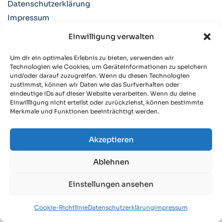
Datenschutzerklärung
Impressum
Über CVM
Einwilligung verwalten
Um dir ein optimales Erlebnis zu bieten, verwenden wir
SITEMAP
Technologien wie Cookies, um Geräteinformationen zu speichern
B2B-SEO
und/oder darauf zuzugreifen. Wenn du diesen Technologien
zustimmst, können wir Daten wie das Surfverhalten oder
SEO-Beratung
eindeutige IDs auf dieser Website verarbeiten. Wenn du deine
Einwillligung nicht erteilst oder zurückziehst, können bestimmte
KI-SEO / GEO & LLMO
Merkmale und Funktionen beeinträchtigt werden.
SEO-Check
Akzeptieren
SEO Freelancer Augsburg
Linkbuilding Service
Ablehnen
SEO Relaunch Beratung & Betreuung
Einstellungen ansehen
Technische SEO-Beratung
Ladezeiten Optimierung
Cookie-Richtlinie
Datenschutzerklärung
Impressum
German SEO Expert (EN)