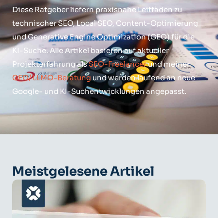
Diese Ratgeber liefern praxisnahe Leitfäden zu
technischer SEO, Local SEO, Content-Optimierung
und Generative Engine Optimization (GEO) für die
KI-Suche. Alle Artikel basieren auf aktueller
Projekterfahrung als
SEO-Freelancer
und meiner
GEO/ LLMO-Beratung
und werden laufend an neue
Google- und KI-Suchentwicklungen angepasst.
Meistgelesene Artikel