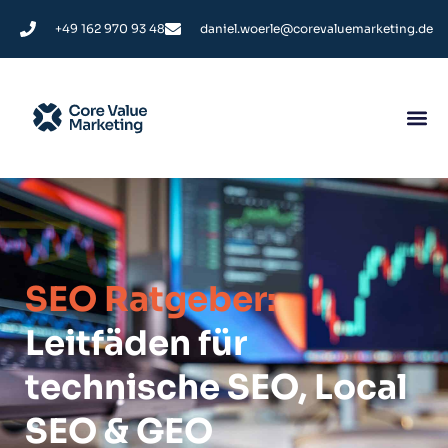
+49 162 970 93 48
daniel.woerle@corevaluemarketing.de
SEO Ratgeber:
Leitfäden für
technische SEO, Local
SEO & GEO