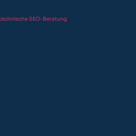
dezeiten, Indexierbarkeit) und User
ktionsraten, die wiederum von Google als
technische SEO-Beratung
stellt sicher,
r Zielgruppe
chlich sucht – oft abweichend von der
g für die falschen Begriffe und
 Suchverhalten mit den Geschäftszielen
icks
ditionell deutlich mehr Klicks als
nkings mit Autorität und Vertrauen, was