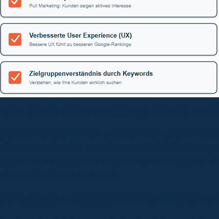
ente Pull-Marketing-Method
enau dann erreicht, wenn sie aktiv nach einem Thema 
en zu werden. Der zentrale wirtschaftliche Untersch
 generieren dagegen nach der initialen Investition 
eil für nachhaltiges Wachstum.
trategie statt Einzelmaßn