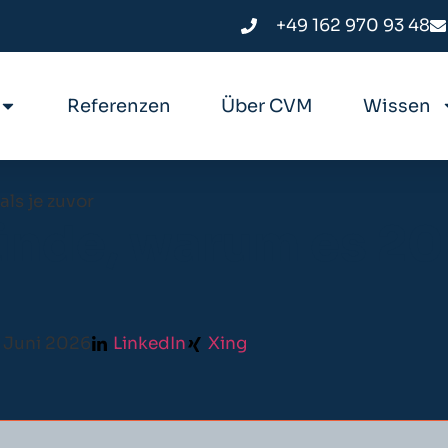
+49 162 970 93 48
Referenzen
Über CVM
Wissen
ls je zuvor
nde, warum es 202
. Juni 2026
LinkedIn
Xing