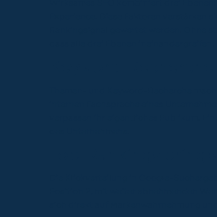
Wirksames SEO kombiniert drei Ebenen: h
Experience. Diese Faktoren verstärken si
Rankingsignal gewertet werden. Ohne s
dass alle drei Ebenen ineinandergreifen.
Keyword-Recherche ze
Themen- und Keyword-Recherche macht si
internen Fachsprache eines Unternehmen
verpassen ihr eigentliches Publikum. Ei
des Unternehmens.
Top-Rankings bringe
Die Klickverteilung in Google-Suchergebnis
Position 2, mit weiter abnehmenden Wert
sich direkt auf Markenwahrnehmung und