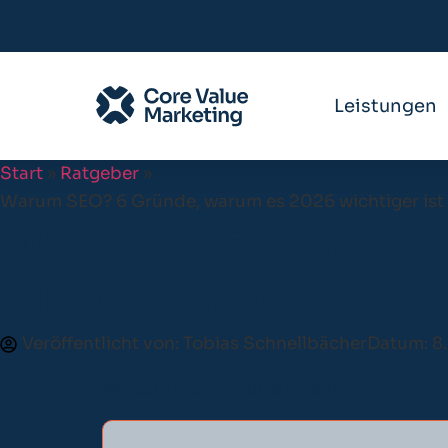
Leistungen
Start
»
Ratgeber
»
Warum SEO? 6 Gründe, warum es 2026 wichtiger ist a
Warum SEO? 6 Grü
als je zuvor
Veröffentlicht von:
Tobias Schnellbächer
Datum:
8
Aktualisiert: 30.07.2026