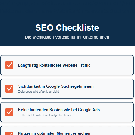
se Zielgruppe unsichtbar, unabhängig von der Qualitä
 Faktoren, damit eine Website für relevante Suchanfr