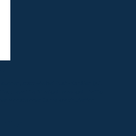
e
suchen, statt wie bei Push-Kanälen (z.B.
ied: Bezahlte Anzeigen erzeugen Traffic
über Monate oder Jahre kontinuierlich
ahmen