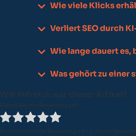
Wie viele Klicks erhäl
Verliert SEO durch 
Wie lange dauert es
Was gehört zu einer 
Wie hilfreich war dieser Artikel?
Geben Sie Ihre Bewertung ab!
Durchschnittliche Bewertung
4.9
/ 5. Anzahl Bewert