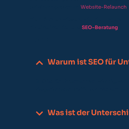
bei einem geplanten
Website-Relaunch
Sie möchten wissen, wie viel ungenutzt
für eine individuelle
SEO-Beratung
.
FAQ
Warum ist SEO für U
SEO ist für Unternehmen wichtig, wei
zielgerichteten Traffic von Nutzern g
Was ist der Untersc