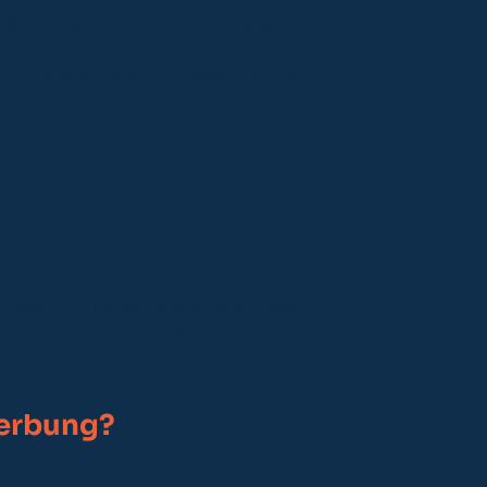
ichtbarkeit nicht zu verlieren.
aren Sie ein kostenloses Erstgespräch
 dadurch langfristig kostenlosen,
enstleistungen suchen.
Werbung?