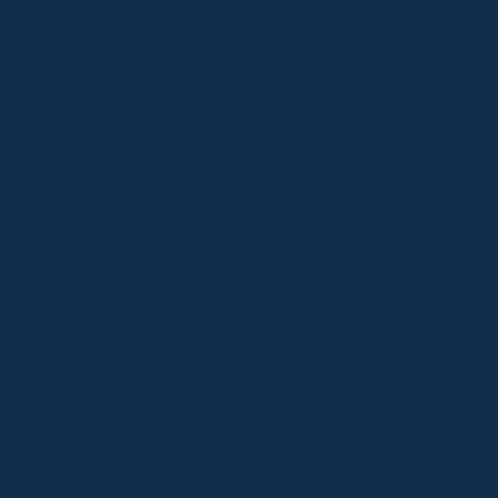
worten viele Anfragen direkt in der
die klassische CTR selbst bei Top-
ten zitiert zu werden – der Fokus
 Overviews) weniger
GPT Search oder Google AI Overviews
iert werden: strukturierte, thematisch
n daher gleichzeitig Sichtbarkeit in
ders?
en zu ihren Produkten oder
enden Ad-Kosten wachsen möchten. Auch