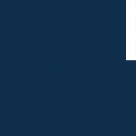
SEO als kosteneffizi
SEO ist Pull-Marketing: Nutzer werden g
Google Ads, Display-Werbung) unterbroch
nur, solange Budget fließt. SEO-Rankings
Traffic – ein klarer Kosteneffizienz-Vort
Systematische SEO-S