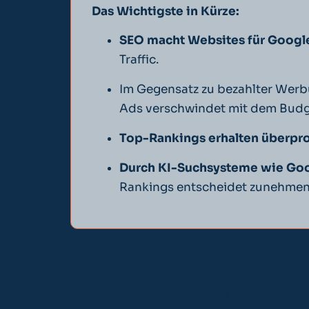
Das Wichtigste in Kürze:
SEO macht Websites für Googl
Traffic.
Im Gegensatz zu bezahlter Wer
Ads verschwindet mit dem Budg
Top-Rankings erhalten überprop
Durch KI-Suchsysteme wie Goog
Rankings entscheidet zunehmend,
Warum ist SEO wicht
SEO ist wichtig, weil Nutzer Suchmaschi