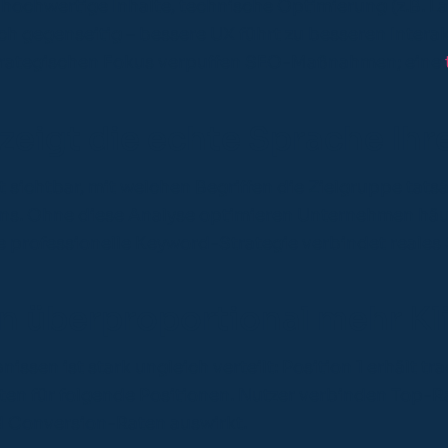
ochwertige Inhalte, technische Optimierung (z.B. La
ch gegenseitig – bessere UX führt zu besseren Intera
trategischen Fokus verpuffen SEO-Maßnahmen; eine
igt die echte Sprache Ihre
chtbar, mit welchen Begriffen die Zielgruppe tatsä
s. Ohne diese Analyse optimieren Unternehmen häufi
ne professionelle Keyword-Strategie verbindet reales
n überproportional mehr Kl
sen ist stark ungleich verteilt: Position 1 erhält tra
en für folgende Positionen. Nutzer verbinden Top-Ra
 Conversion-Raten auswirkt.