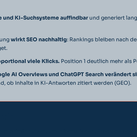
e und KI-Suchsysteme auffindbar
und generiert langf
bung
wirkt SEO nachhaltig
: Rankings bleiben nach der
et.
ortional viele Klicks.
Position 1 deutlich mehr als 
le AI Overviews und ChatGPT Search verändert si
 ob Inhalte in KI-Antworten zitiert werden (GEO).
ig?
nen primär nutzen, um Informationen, Produkte oder D