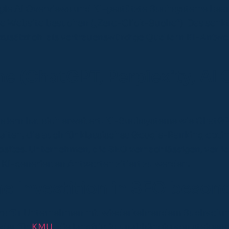
le AI Overviews und KI-gestützte Suchsysteme beant
e Website besuchen („Zero-Click-Suche“). Das senkt 
zusätzlich: als vertrauenswürdige Quelle in KI-Antwor
he (ChatGPT, Perplexity, AI
sondern hat sich erweitert. KI-Suchsysteme wie Chat
alten, die auch für klassisches Google-Ranking optim
ites. Unternehmen, die SEO vernachlässigen, verliere
KI-generierten Antworten zitiert zu werden.
ne Investition in SEO beson
ders für Unternehmen mit wiederkehrendem Suchvolum
der für
KMU
, die langfristig unabhängig von steig