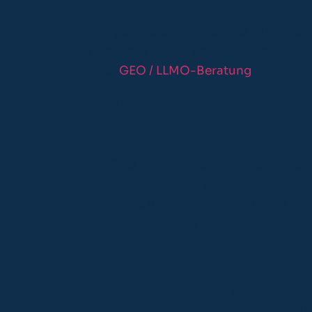
Wichtige Entwicklung 2025/2026:
Goog
Suchergebnisseite, ohne dass Nutzer ein
Positionen. Sichtbarkeit bedeutet heute 
unserer
GEO / LLMO-Beratung
.
Ist SEO durch KI-Suc
relevant geworden?
Nein – SEO ist nicht weniger relevant, 
ziehen ihre Antworten aus denselben Inh
vollständige und vertrauenswürdige Webs
klassischen Rankings und die Chance, in 
Für wen lohnt sich ei
Eine SEO-Investition lohnt sich beson
Dienstleistungen, etwa im B2B-Bereich o