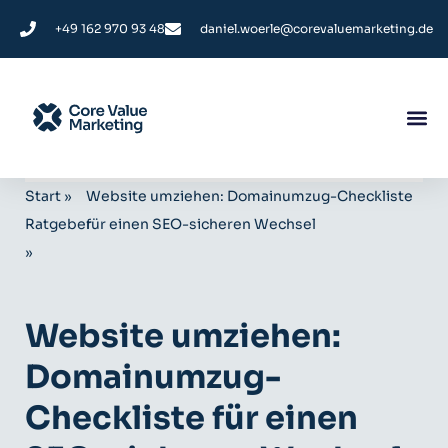
+49 162 970 93 48
daniel.woerle@corevaluemarketing.de
Start
»
Website umziehen: Domainumzug-Checkliste
Ratgeber
für einen SEO-sicheren Wechsel
»
Website umziehen:
Domainumzug-
Checkliste für einen