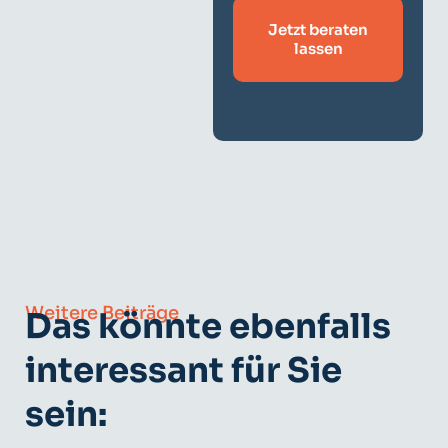
Jetzt beraten
lassen
Weitere Beiträge
Das könnte ebenfalls
interessant für Sie
sein: