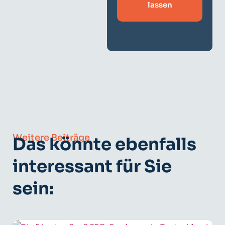
lassen
Weitere Beiträge
Das könnte ebenfalls
interessant für Sie
sein: